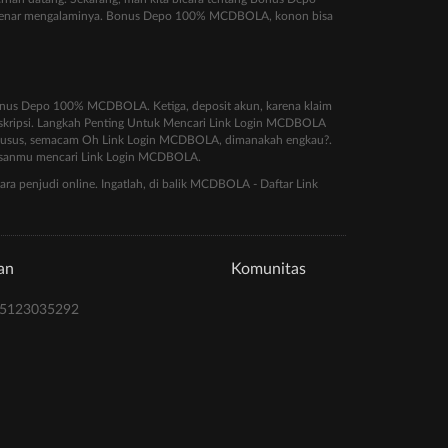
r-benar mengalaminya. Bonus Depo 100% MCDBOLA, konon bisa
nus Depo 100% MCDBOLA. Ketiga, deposit akun, karena klaim
i skripsi. Langkah Penting Untuk Mencari Link Login MCDBOLA
 khusus, semacam Oh Link Login MCDBOLA, dimanakah engkau?.
putusanmu mencari Link Login MCDBOLA.
ra penjudi online. Ingatlah, di balik MCDBOLA - Daftar Link
an
Komunitas
5123035292