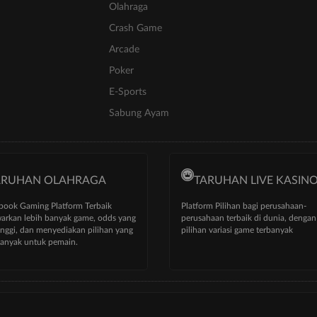
Olahraga
Crash Game
Arcade
Poker
E-Sports
Sabung Ayam
ARUHAN OLAHRAGA
TARUHAN LIVE KASIN
book Gaming Platform Terbaik
Platform Pilihan bagi perusahaan-
rkan lebih banyak game, odds yang
perusahaan terbaik di dunia, dengan
tinggi, dan menyediakan pilihan yang
pilihan variasi game terbanyak
banyak untuk pemain.