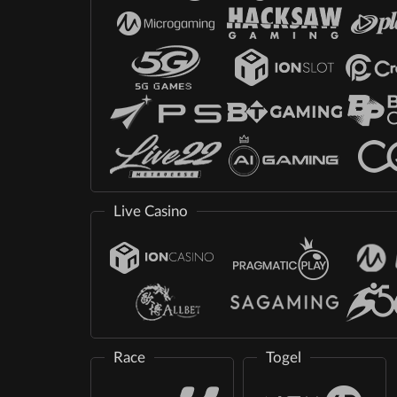
Live Casino
Race
Togel