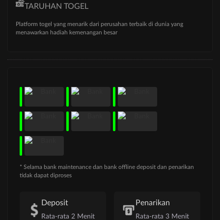
TARUHAN TOGEL
Platform togel yang menarik dari perusahan terbaik di dunia yang
menawarkan hadiah kemenangan besar
* Selama bank maintenance dan bank offline deposit dan penarikan
tidak dapat diproses
Deposit
Penarikan
Rata-rata 2 Menit
Rata-rata 3 Menit