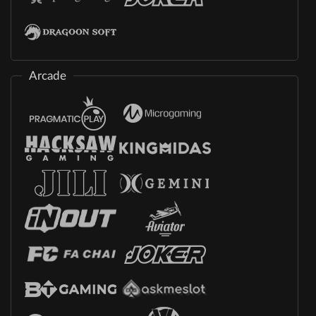
Arcade