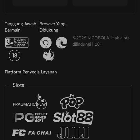
Tanggung Jawab
Browser Yang
Bermain
Didukung
©2026 MCDBOLA. Hak cipta
dilindungi | 18+
Platform Penyedia Layanan
Slots