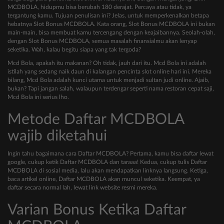
MCDBOLA, hidupmu bisa berubah 180 derajat. Percaya atau tidak, ya
tergantung kamu. Tujuan penulisan ini? Jelas, untuk memperkenalkan betapa
hebatnya Slot Bonus MCDBOLA. Kata orang, Slot Bonus MCDBOLA ini bukan
main-main, bisa membuat kamu tercengang dengan keajaibannya. Seolah-olah,
dengan Slot Bonus MCDBOLA, semua masalah finansialmu akan lenyap
seketika. Wah, kalau begitu siapa yang tak tergoda?
Mcd Bola, apakah itu makanan? Oh tidak, jauh dari itu. Mcd Bola ini adalah
istilah yang sedang naik daun di kalangan pencinta slot online hari ini. Mereka
bilang, Mcd Bola adalah kunci utama untuk menjadi sultan judi online. Ajaib,
bukan? Tapi jangan salah, walaupun terdengar seperti nama restoran cepat saji,
Mcd Bola ini serius lho.
Metode Daftar MCDBOLA
wajib diketahui
Ingin tahu bagaimana cara Daftar MCDBOLA? Pertama, kamu bisa daftar lewat
google, cukup ketik Daftar MCDBOLA dan taraaa! Kedua, cukup tulis Daftar
MCDBOLA di sosial media, lalu akan mendapatkan linknya langsung. Ketiga,
baca artikel online, Daftar MCDBOLA akan muncul seketika. Keempat, ya
daftar secara normal lah, lewat link website resmi mereka.
Varian Bonus Ketika Daftar