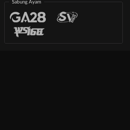
Sabung Ayam