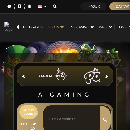
MASUK
DAFTAR
IDR
12,701,210,
HOT GAMES
SLOTS
LIVE CASINO
RACE
TOGEL
AIGAMING
SEMUA
PERMAINAN
SLOTS
TOP
20