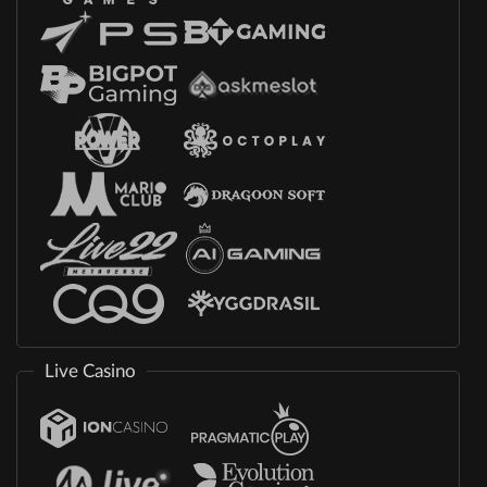
Live Casino