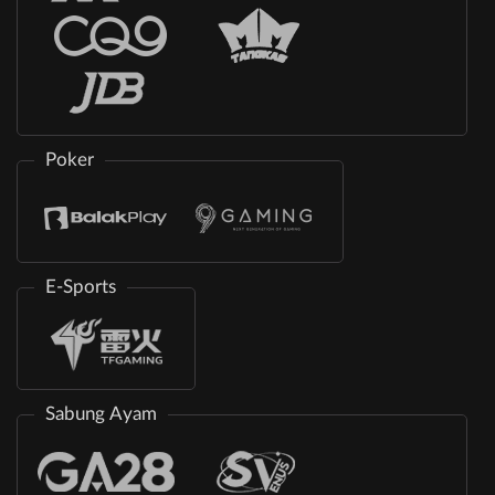
Poker
E-Sports
Sabung Ayam