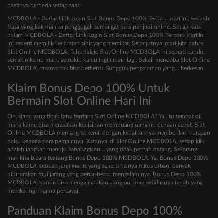
pastinya berbeda setiap saat.
MCDBOLA - Daftar Link Login Slot Bonus Depo 100% Terbaru Hari Ini, sebuah
frasa yang bak mantra penggugah semangat para penjudi online. Setiap kata
dalam MCDBOLA - Daftar Link Login Slot Bonus Depo 100% Terbaru Hari Ini
ini seperti memiliki kekuatan sihir yang memikat. Selanjutnya, mari kita bahas
Slot Online MCDBOLA. Tahu tidak, Slot Online MCDBOLA ini seperti candu,
semakin kamu main, semakin kamu ingin main lagi. Sekali mencoba Slot Online
MCDBOLA, rasanya tak bisa berhenti. Sungguh pengalaman yang... berkesan.
Klaim Bonus Depo 100% Untuk
Bermain Slot Online Hari Ini
Oh, siapa yang tidak tahu tentang Slot Online MCDBOLA? Ya, itu tempat di
mana kamu bisa merasakan keajaiban membuang uangmu dengan cepat. Slot
Online MCDBOLA memang terkenal dengan kebaikannya memberikan harapan
palsu kepada para pemainnya. Katanya, di Slot Online MCDBOLA, setiap klik
adalah langkah menuju kebahagiaan... yang tidak pernah datang. Sekarang,
mari kita bicara tentang Bonus Depo 100% MCDBOLA. Ya, Bonus Depo 100%
MCDBOLA, sebuah janji manis yang seperti halnya mitos urban, banyak
dibicarakan tapi jarang yang benar-benar mengalaminya. Bonus Depo 100%
MCDBOLA, konon bisa menggandakan uangmu, atau setidaknya itulah yang
mereka ingin kamu percayai.
Panduan Klaim Bonus Depo 100%