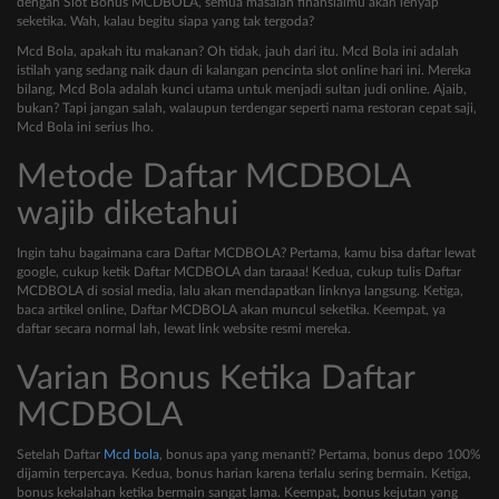
dengan Slot Bonus MCDBOLA, semua masalah finansialmu akan lenyap
seketika. Wah, kalau begitu siapa yang tak tergoda?
Mcd Bola, apakah itu makanan? Oh tidak, jauh dari itu. Mcd Bola ini adalah
istilah yang sedang naik daun di kalangan pencinta slot online hari ini. Mereka
bilang, Mcd Bola adalah kunci utama untuk menjadi sultan judi online. Ajaib,
bukan? Tapi jangan salah, walaupun terdengar seperti nama restoran cepat saji,
Mcd Bola ini serius lho.
Metode Daftar MCDBOLA
wajib diketahui
Ingin tahu bagaimana cara Daftar MCDBOLA? Pertama, kamu bisa daftar lewat
google, cukup ketik Daftar MCDBOLA dan taraaa! Kedua, cukup tulis Daftar
MCDBOLA di sosial media, lalu akan mendapatkan linknya langsung. Ketiga,
baca artikel online, Daftar MCDBOLA akan muncul seketika. Keempat, ya
daftar secara normal lah, lewat link website resmi mereka.
Varian Bonus Ketika Daftar
MCDBOLA
Setelah Daftar
Mcd bola
, bonus apa yang menanti? Pertama, bonus depo 100%
dijamin terpercaya. Kedua, bonus harian karena terlalu sering bermain. Ketiga,
bonus kekalahan ketika bermain sangat lama. Keempat, bonus kejutan yang