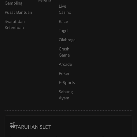
Referral
Gambling
Live
Pusat Bantuan
Casino
Syarat dan
Race
Ketentuan
Togel
Olahraga
Crash
Game
Arcade
Poker
E-Sports
Sabung
Ayam
TARUHAN SLOT