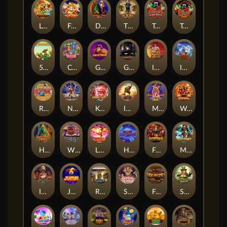
Legendary Beasts
Fa Cai Shen Deluxe
Dragon Tiger Gate
The Big Deal Deluxe
Taberna De Los Muertos
Taberna De Los Muertos Ultra
5 Mariachis
Calaveras Explosivas
Gold Rush
Gangsters
Indian Cash Catcher
Indiana Wolf
Ride Em Cowboy
Nuwa Deluxe
Koi Gate
Infernal Fury
Mystic Fortune Deluxe
Wealth Inn
Happiest Christmas Tree
Wild Trucks
Lantern Luck
Hot Hot Halloween
Fa Cai Shen
Mystic Shaman
Isibaya Queens
Jump!
Racing Royalty
Shivering Strings
Four Divine Beasts
Shamrock Quest