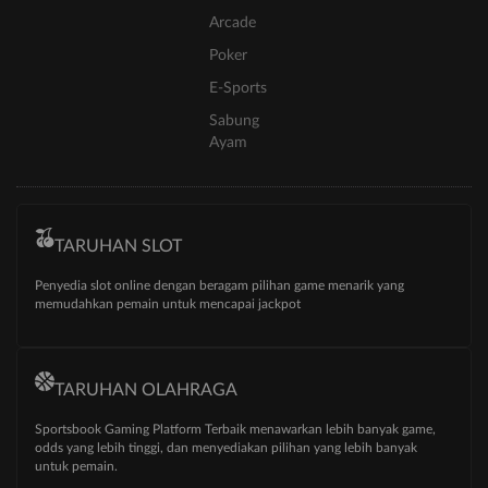
Arcade
Poker
E-Sports
Sabung
Ayam
TARUHAN SLOT
Penyedia slot online dengan beragam pilihan game menarik yang
memudahkan pemain untuk mencapai jackpot
TARUHAN OLAHRAGA
Sportsbook Gaming Platform Terbaik menawarkan lebih banyak game,
odds yang lebih tinggi, dan menyediakan pilihan yang lebih banyak
untuk pemain.