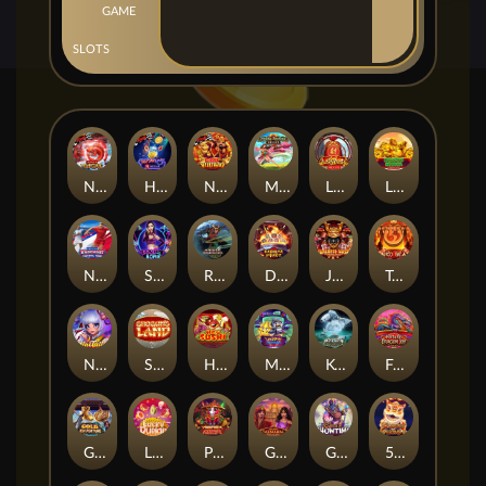
GAME
SLOTS
Nexus Koi Gate
Hot Hot Nexus
Nexus Wealth Inn
Mystic Fortune Nexus
Lucky Lucky Nexus
Laughing Buddha Nexus
Nexus Knockout Football Rush
Soju Bomb
Raiden Shogun
Daruma Impact
Japanese Mask
Taiko Beats
Nine Tails
Shoguns Land
Hey Sushi
Meow Janken
Koi Koi Treasure
Fortune Dragon Joy
Gold Koi Fortune
Lucky Durian
Prosperity Horse
Golden Taj Mahal
Genie's Showtime
5 Lucky Lions