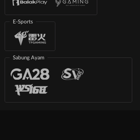
E-Sports
Sabung Ayam