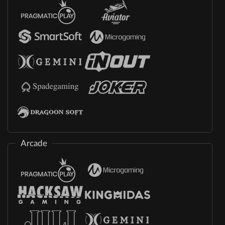
Arcade