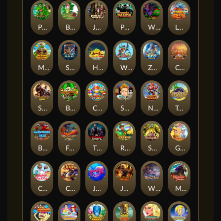
Pucker Up Prince
Buggy Bonus
Jungle Rumble
Panda Panda
Wicked Witch
Loony Blox
Mount Mazuma
SOS
Happy Ape
Weird Science
Zeus Deluxe
Crystopia
Steampunk Plinko
Blackbeards Bounty
Candy Tower
Super Strike
Naughty Wukong
Treasure Tomb
Barnstormer Bucks
Fenghuang
The Dead Escape
Rainbowmania
Sir Blingalot
Golden Unicorn Deluxe
Cake Valley
Coyote Crash
JellyFish Flow Ultra
Jugglenaut
Witches Tome
Marvelous Furlongs