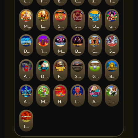
CRAZY 7
FUNKEY MONKEY
8 BALL SLOTS
CIRCUS
JIN QIAN WA
TRIPLE TWISTER
MIGHTY SPARTAN
LION KING
50 LIONS
50 DRAGONS
QUEEN OF THE NILE
GEISHA
DOLPHIN TREASURE
TIKI TORCH
MISS KITTY
BUFFALO
CHOY SUN DOA
5 DRAGONS
AMONG US
DRAGON BALL
FORTUNE LIONS
SILVER BULLET
GOLDEN TOUR
BOY KING
Aladdin Wishes
MARIO GOLF
HOT FRUITS 20
LONG LONG LONG
A NIGHT OUT
IRISH LUCK
LOTTO MADNESS