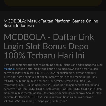
MCDBOLA: Masuk Tautan Platform Games Online
Resmi Indonesia
MCDBOLA - Daftar Link
Login Slot Bonus Depo
100% Terbaru Hari Ini
Berbicara tentang situs gacor slot online hari ini, siapa yang tidak mengenal Link
Mcdbola
, sebuah portal ajaib yang konon bisa membawa cuan besar! Bukan
hanya sekedar link biasa, Link MCDBOLA ini adalah pintu gerbang menuju
surga bagi para pencinta slot online. Katanya sih, dengan mengunjungi Link
MCDBOLA, hidupmu bisa berubah 180 derajat. Percaya atau tidak, ya
tergantung kamu. Tujuan penulisan ini? Jelas, untuk memperkenalkan betapa
hebatnya Slot Bonus MCDBOLA. Kata orang, Slot Bonus MCDBOLA ini bukan
main-main, bisa membuat kamu tercengang dengan keajaibannya. Seolah-olah,
dengan Slot Bonus MCDBOLA, semua masalah finansialmu akan lenyap
seketika. Wah, kalau begitu siapa yang tak tergoda?