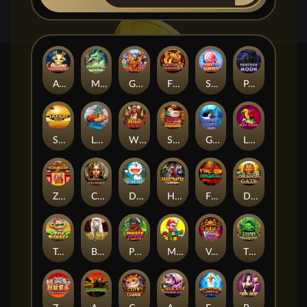
Aliens Madness
Mystical Beasts
GOD OF WEALTH
FORTUNE DRAGON 88
Sweet Buffet
PANTHER MOON
SAFARI HEAT
LUCKY BEASTS
WILD WEST
SUSHI BONANZA
GREAT BLUE
LUCKY JOKER 5
ZHAO CAI JIN BAO
CAT QUEEN
Doraemon
Halloween Fortune
FIRE KINGDOM
DRAGON GATE
Triple Monkey
BAI SHI
PIRATE LEGEND
MARIO AND FRIENDS
Venice Mask
TWIN DRAGON