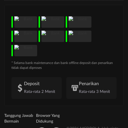
* Selama bank maintenance dan bank offline deposit dan penarikan
tidak dapat diproses
Deposit
Penarikan
Rata-rata 2 Menit
Rata-rata 3 Menit
Tanggung Jawab
Browser Yang
Bermain
Didukung