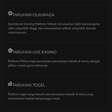
TARUHAN OLAHRAGA
Sportsbook Gaming Platform Terbaik menawarkan lebih banyak game,
odds yang lebih tinggi, dan menyediakan pilihan yang lebih banyak
untuk pemain.
TARUHAN LIVE KASINO
Platform Pilihan bagi perusahaan-perusahaan terbaik di dunia, dengan
pilihan variasi game terbanyak
TARUHAN TOGEL
Platform togel yang menarik dari perusahan terbaik di dunia yang
menawarkan hadiah kemenangan besar