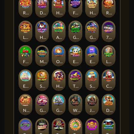
Rio Carnival
Daruma Block
Hawaiian Totem
Fruity Jester
Honey Bee Bee
Red Chilli
Lucky Snake
Hip Hop Penguin
Alien Hive
Goblin Slayer
Genies Blessing
77 FORTUNE
FUNTASTIC FRUIT
MAYAN TEMPLE
OCEAN ADVENTURE
EGGY BUNNIES
EMONJI
LUCKY PET
EASTER BUNNY
SUSHI DELIGHT
HALLOWIN
TUTTI FRUTTI
SHIBA VILLAGE
CHRISTMAS GIFT
NEZHA DEMON REBORN
GOLDEN LOTUS
GOD LIST
WAR SAINT
JOURNEY WEST
DOG FORTUNE