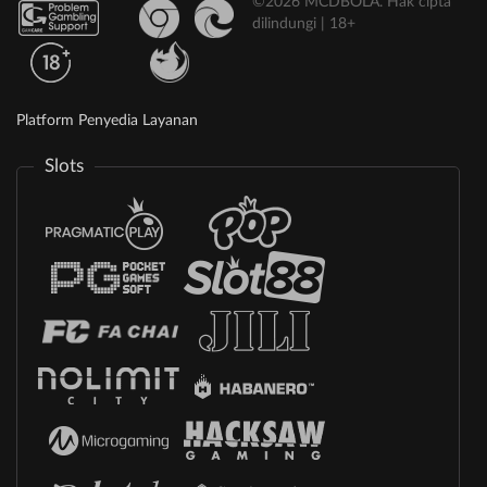
©2026 MCDBOLA. Hak cipta
dilindungi | 18+
Platform Penyedia Layanan
Slots