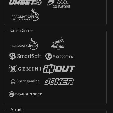
Crash Game
Arcade