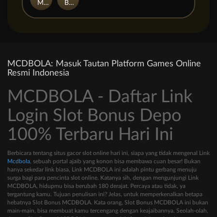
Mole in the Hole
Boo's Booty
MCDBOLA: Masuk Tautan Platform Games Online
Resmi Indonesia
MCDBOLA - Daftar Link
Login Slot Bonus Depo
100% Terbaru Hari Ini
Berbicara tentang situs gacor slot online hari ini, siapa yang tidak mengenal Link
Mcdbola
, sebuah portal ajaib yang konon bisa membawa cuan besar! Bukan
hanya sekedar link biasa, Link MCDBOLA ini adalah pintu gerbang menuju
surga bagi para pencinta slot online. Katanya sih, dengan mengunjungi Link
MCDBOLA, hidupmu bisa berubah 180 derajat. Percaya atau tidak, ya
tergantung kamu. Tujuan penulisan ini? Jelas, untuk memperkenalkan betapa
hebatnya Slot Bonus MCDBOLA. Kata orang, Slot Bonus MCDBOLA ini bukan
main-main, bisa membuat kamu tercengang dengan keajaibannya. Seolah-olah,