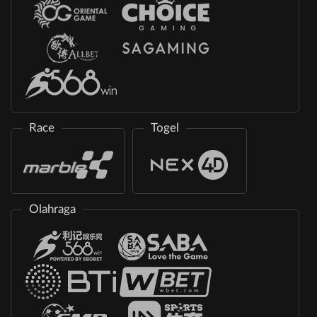
Race
Togel
Olahraga