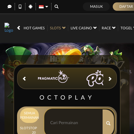
MASUK
DAFTAR
IDR
12,688,133,
HOT GAMES
SLOTS
LIVE CASINO
RACE
TOGEL
OCTOPLAY
SEMUA
PERMAINAN
SLOTS
TOP
20