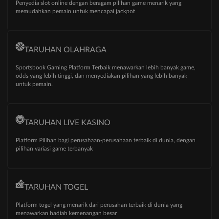
Penyedia slot online dengan beragam pilihan game menarik yang
memudahkan pemain untuk mencapai jackpot
TARUHAN OLAHRAGA
Sportsbook Gaming Platform Terbaik menawarkan lebih banyak game,
odds yang lebih tinggi, dan menyediakan pilihan yang lebih banyak
untuk pemain.
TARUHAN LIVE KASINO
Platform Pilihan bagi perusahaan-perusahaan terbaik di dunia, dengan
pilihan variasi game terbanyak
TARUHAN TOGEL
Platform togel yang menarik dari perusahan terbaik di dunia yang
menawarkan hadiah kemenangan besar