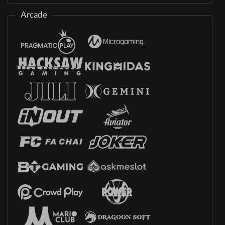
Arcade