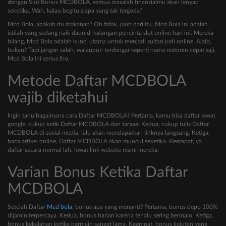
dengan Slot Bonus MCDBOLA, semua masalah finansialmu akan lenyap
seketika. Wah, kalau begitu siapa yang tak tergoda?
Mcd Bola, apakah itu makanan? Oh tidak, jauh dari itu. Mcd Bola ini adalah
istilah yang sedang naik daun di kalangan pencinta slot online hari ini. Mereka
bilang, Mcd Bola adalah kunci utama untuk menjadi sultan judi online. Ajaib,
bukan? Tapi jangan salah, walaupun terdengar seperti nama restoran cepat saji,
Mcd Bola ini serius lho.
Metode Daftar MCDBOLA
wajib diketahui
Ingin tahu bagaimana cara Daftar MCDBOLA? Pertama, kamu bisa daftar lewat
google, cukup ketik Daftar MCDBOLA dan taraaa! Kedua, cukup tulis Daftar
MCDBOLA di sosial media, lalu akan mendapatkan linknya langsung. Ketiga,
baca artikel online, Daftar MCDBOLA akan muncul seketika. Keempat, ya
daftar secara normal lah, lewat link website resmi mereka.
Varian Bonus Ketika Daftar
MCDBOLA
Setelah Daftar
Mcd bola
, bonus apa yang menanti? Pertama, bonus depo 100%
dijamin terpercaya. Kedua, bonus harian karena terlalu sering bermain. Ketiga,
bonus kekalahan ketika bermain sangat lama. Keempat, bonus kejutan yang