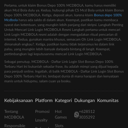
Pertama, untuk klaim Bonus Depo 100% MCDBOLA, kamu harus memiliki
akun Mcd Bola dulu ya. Kedua, hubungi pihak CS Mcd Bola untuk klaim Bonus
Depo 100% MCDBOLA. Ketiga, deposit akun, karena klaim
Bonus depo 100%
Mcdbola
harus ada saldo di dalam akun. Keempat, pastikan kamu membaca
syarat dan ketentuan, yang mungkin lebih panjang dari skripsi. Langkah Penting
Untuk Mencari Link Login MCDBOLA Resmi Langkah pertama untuk mencari
Link Login MCDBOLA resmi adalah dengan mengadakan ritual pencarian di
internet. Kedua, gunakan mantra khusus, semacam Oh Link Login MCDBOLA,
dimanakah engkau?. Ketiga, pastikan kamu tidak terjerumus ke dalam link
palsu, yang mungkin lebih banyak daripada bintang di langit. Keempat,
pertimbangkan lagi keputusanmu mencari Link Login MCDBOLA.
Sebagai penutup, MCDBOLA - Daftar Link Login Slot Bonus Depo 100%
Terbaru Hari Ini bukanlah sekadar frase, itu adalah mimpi yang dijual kepada
para penjudi online. Ingatlah, di balik MCDBOLA - Daftar Link Login Slot Bonus
Depo 100% Terbaru Hari Ini, terdapat dunia di mana harapan dan kenyataan
manis untuk hidupmu, salam cuan ya bosku.
Kebijaksanaan
Platform
Kategori
Dukungan
Komunitas
Tentang
Promosi
Hot
+628512
MCDBOLA
Games
3035292
Loyalty
Responsible
Slots