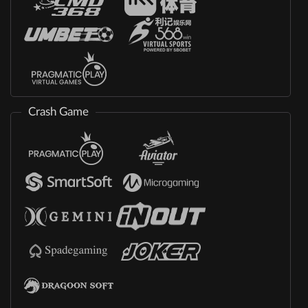
Crash Game