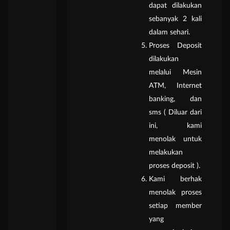
dapat dilakukan
sebanyak 2 kali
dalam sehari.
Proses Deposit
dilakukan
melalui Mesin
ATM, Internet
banking, dan
sms ( Diluar dari
ini, kami
menolak untuk
melakukan
proses deposit ).
Kami berhak
menolak proses
setiap member
yang