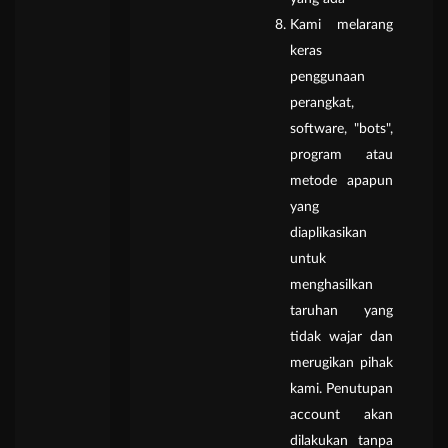
Kami melarang
keras
penggunaan
perangkat,
software, "bots",
program atau
metode apapun
yang
diaplikasikan
untuk
menghasilkan
taruhan yang
tidak wajar dan
merugikan pihak
kami. Penutupan
account akan
dilakukan tanpa