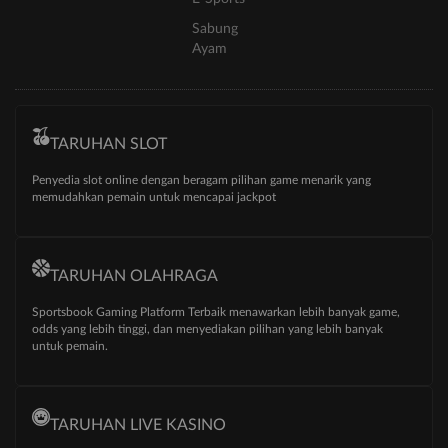
Sabung
Ayam
TARUHAN SLOT
Penyedia slot online dengan beragam pilihan game menarik yang
memudahkan pemain untuk mencapai jackpot
TARUHAN OLAHRAGA
Sportsbook Gaming Platform Terbaik menawarkan lebih banyak game,
odds yang lebih tinggi, dan menyediakan pilihan yang lebih banyak
untuk pemain.
TARUHAN LIVE KASINO