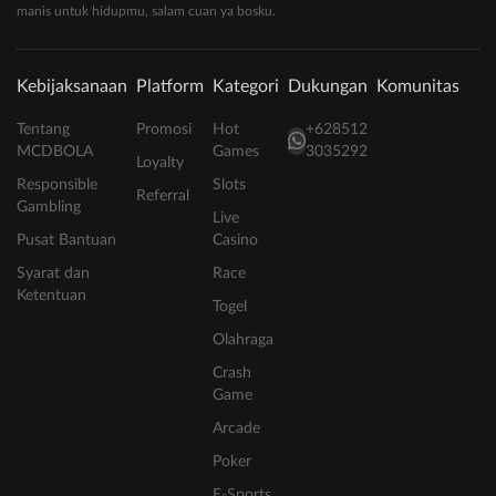
manis untuk hidupmu, salam cuan ya bosku.
Kebijaksanaan
Platform
Kategori
Dukungan
Komunitas
Tentang
Promosi
Hot
+628512
MCDBOLA
Games
3035292
Loyalty
Responsible
Slots
Referral
Gambling
Live
Pusat Bantuan
Casino
Syarat dan
Race
Ketentuan
Togel
Olahraga
Crash
Game
Arcade
Poker
E-Sports