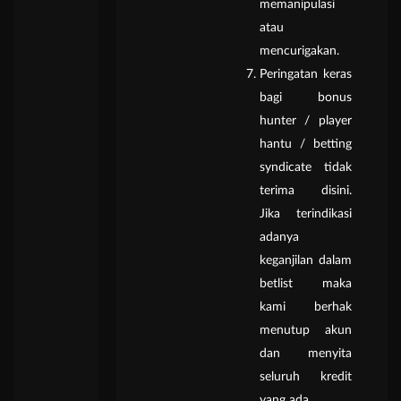
memanipulasi
atau
mencurigakan.
Peringatan keras
bagi bonus
hunter / player
hantu / betting
syndicate tidak
terima disini.
Jika terindikasi
adanya
keganjilan dalam
betlist maka
kami berhak
menutup akun
dan menyita
seluruh kredit
yang ada