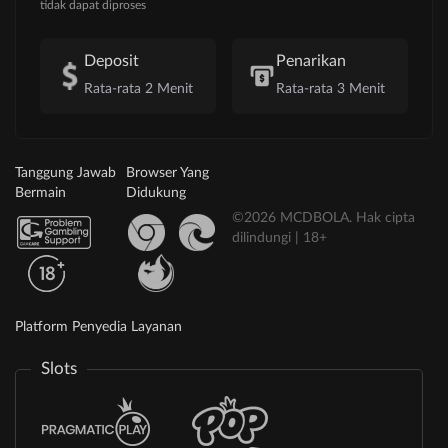
tidak dapat diproses
Deposit
Penarikan
Rata-rata 2 Menit
Rata-rata 3 Menit
Tanggung Jawab
Browser Yang
Bermain
Didukung
©2026 MCDBOLA. Hak cipta
dilindungi | 18+
Platform Penyedia Layanan
Slots