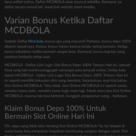
baca artikel online, Daftar MCDBOLA akan muncul seketika. Keempat, ya
daftar secara normal lah, lewat link website resmi mereka.
Varian Bonus Ketika Daftar
MCDBOLA
Setelah Daftar
Mcd bola
, bonus apa yang menanti? Pertama, bonus depo 100%
dijamin terpercaya. Kedua, bonus harian karena terlalu sering bermain. Ketiga,
bonus kekalahan ketika bermain sangat lama. Keempat, bonus kejutan yang
pastinya berbeda setiap saat.
MCDBOLA - Daftar Link Login Slot Bonus Depo 100% Terbaru Hari Ini, sebuah
frasa yang bak mantra penggugah semangat para penjudi online. Setiap kata
dalam MCDBOLA - Daftar Link Login Slot Bonus Depo 100% Terbaru Hari Ini
ini seperti memiliki kekuatan sihir yang memikat. Selanjutnya, mari kita bahas
Slot Online MCDBOLA. Tahu tidak, Slot Online MCDBOLA ini seperti candu,
semakin kamu main, semakin kamu ingin main lagi. Sekali mencoba Slot Online
MCDBOLA, rasanya tak bisa berhenti. Sungguh pengalaman yang... berkesan.
Klaim Bonus Depo 100% Untuk
Bermain Slot Online Hari Ini
Oh, siapa yang tidak tahu tentang Slot Online MCDBOLA? Ya, itu tempat di
mana kamu bisa merasakan keajaiban membuang uangmu dengan cepat. Slot