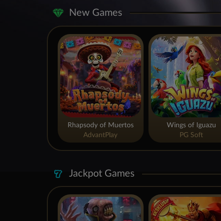
New Games
Rhapsody of Muertos
Wings of Iguazu
AdvantPlay
PG Soft
Jackpot Games