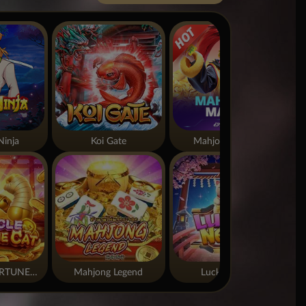
Ninja
Koi Gate
Mahjong Magic
MUSCLE FORTUNE CAT
Mahjong Legend
Lucky Neko