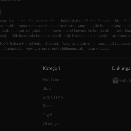
%
iliki akun Mcd Bola dulu ya. Kedua, hubungi pihak CS Mcd Bola untuk klaim Bon
at, pastikan kamu membaca syarat dan ketentuan, yang mungkin lebih panjang dari 
adalah dengan mengadakan ritual pencarian di internet. Kedua, gunakan mantra 
 mungkin lebih banyak daripada bintang di langit. Keempat, pertimbangkan lagi kep
% Terbaru Hari Ini bukanlah sekadar frase, itu adalah mimpi yang dijual kepada para
mana harapan dan kenyataan manis untuk hidupmu, salam cuan ya bosku.
Kategori
Dukunga
Hot Games
+6285
Slots
Live Casino
Race
Togel
Olahraga