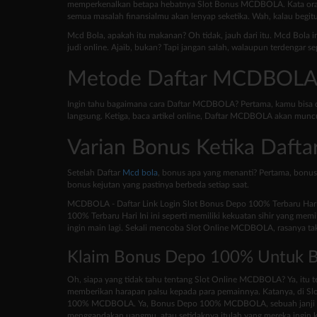
memperkenalkan betapa hebatnya Slot Bonus MCDBOLA. Kata ora
semua masalah finansialmu akan lenyap seketika. Wah, kalau begitu
Mcd Bola, apakah itu makanan? Oh tidak, jauh dari itu. Mcd Bola in
judi online. Ajaib, bukan? Tapi jangan salah, walaupun terdengar sep
Metode Daftar MCDBOLA w
Ingin tahu bagaimana cara Daftar MCDBOLA? Pertama, kamu bisa da
langsung. Ketiga, baca artikel online, Daftar MCDBOLA akan muncul 
Varian Bonus Ketika Daf
Setelah Daftar
Mcd bola
, bonus apa yang menanti? Pertama, bonus 
bonus kejutan yang pastinya berbeda setiap saat.
MCDBOLA - Daftar Link Login Slot Bonus Depo 100% Terbaru Hari 
100% Terbaru Hari Ini ini seperti memiliki kekuatan sihir yang m
ingin main lagi. Sekali mencoba Slot Online MCDBOLA, rasanya tak
Klaim Bonus Depo 100% Untuk Ber
Oh, siapa yang tidak tahu tentang Slot Online MCDBOLA? Ya, it
memberikan harapan palsu kepada para pemainnya. Katanya, di Slot
100% MCDBOLA. Ya, Bonus Depo 100% MCDBOLA, sebuah janji mani
menggandakan uangmu, atau setidaknya itulah yang mereka ingin 