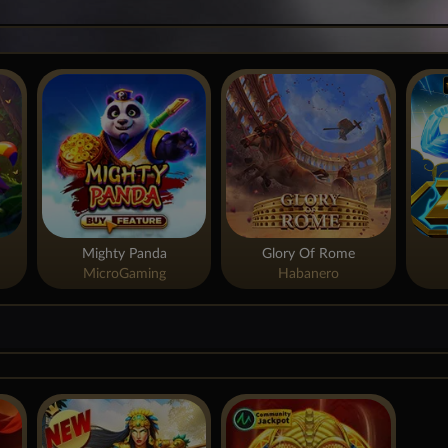
Mighty Panda
Glory Of Rome
MicroGaming
Habanero