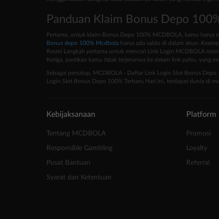
Panduan Klaim Bonus Depo 100
Pertama, untuk klaim Bonus Depo 100% MCDBOLA, kamu harus mem
Bonus depo 100% Mcdbola
harus ada saldo di dalam akun. Keemp
Resmi Langkah pertama untuk mencari Link Login MCDBOLA resmi 
Ketiga, pastikan kamu tidak terjerumus ke dalam link palsu, yang
Sebagai penutup, MCDBOLA - Daftar Link Login Slot Bonus Depo 100
Login Slot Bonus Depo 100% Terbaru Hari Ini, terdapat dunia di 
Kebijaksanaan
Platform
Tentang MCDBOLA
Promosi
Responsible Gambling
Loyalty
Pusat Bantuan
Referral
Syarat dan Ketentuan