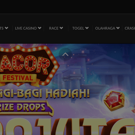
TS
LIVE CASINO
RACE
TOGEL
OLAHRAGA
CRAS